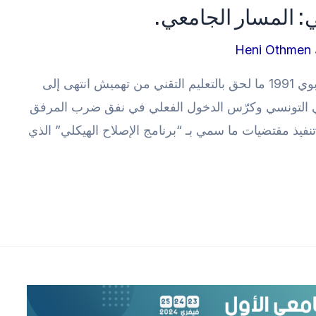
Heni Othmen
لعلّ من أخطر الآثار المترتبة عن الإصلاح التربوي 1991 ما لحق بالتعليم التقني من تهميش انتهى إلى
ي التونسي وكرّس الدخول الفعلي في نفق ضرب المرفق
نفيذ مقتضيات ما سمي بـ “برنامج الإصلاح الهيكلي” الذي