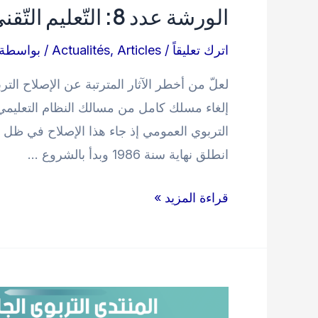
الورشة عدد 8: التّعليم التّقني: المسار الجامعي.
اترك تعليقاً
/
Articles
,
Actualités
/ بواسطة
إلغاء مسلك كامل من مسالك النظام التعليم
التربوي العمومي إذ جاء هذا الإصلاح في ظل ت
انطلق نهاية سنة 1986 وبدأ بالشروع …
الورشة
قراءة المزيد »
عدد
8:
التّعليم
التّقني:
المسار