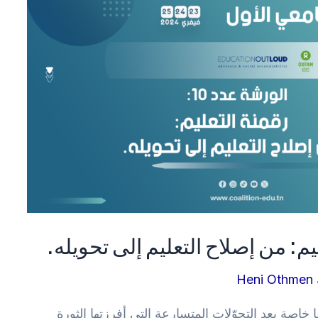
Heni Othmen
صة بعد التحوّلات المتسارعة التي أفرزتها الثورة