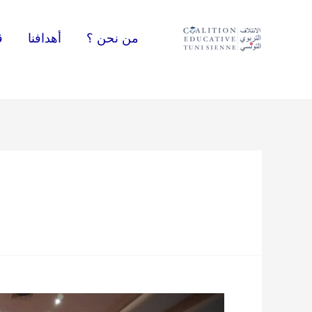
خطي
لى
من نحن ؟
أهدافنا
ق
لمحتوى