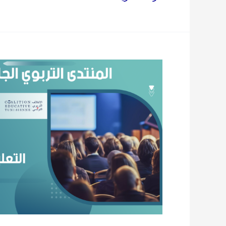
عدد
9:
التّعليم
الدّامج
في
المرحلة
الجامعيّة.