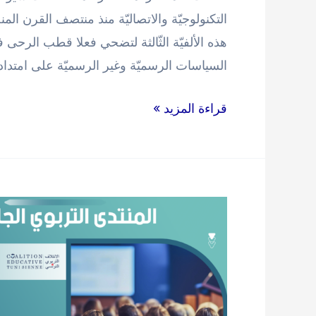
التكنولوجيّة والاتصاليّة منذ منتصف القرن ا
هذه الألفيّة الثّالثة لتضحي فعلا قطب الرح
السياسات الرسميّة وغير الرسميّة على امتداد العالم بعد ج
الورشة
قراءة المزيد »
عدد
10
:
رقمنة
التّعليم:
من
إصلاح
التعليم