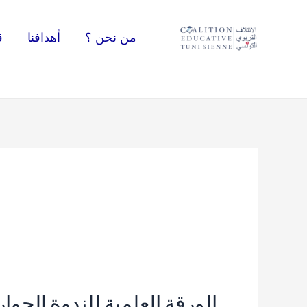
خطي
لى
من نحن ؟
أهدافنا
ق
لمحتوى
الورقة العلمية للندوة الحوا