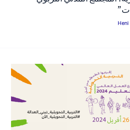
ات”
Heni