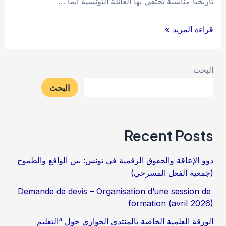
تاريخيا مناسبة تحتفي بها العائلة التونسية أيما …
بيان
قراءة المزيد »
خاص
بالعودة
البحث
المدرسية،
البحث
من
أجل
انطلاقة
Recent Posts
حقيقية
نحو
ذوو الإعاقة والحقوق الرقمية في تونس: بين الواقع والطموح
المستقبل
(جمعية الفعل المسرحي)
Demande de devis – Organisation d’une session de
formation (avril 2026)
الورقة العلمية الخاصة بالمنتدى الحواري حول “التعليم