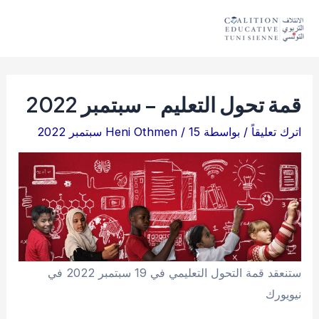
خطي
لى
Main
لمحتوى
Menu
قمة تحول التعليم – سبتمبر 2022
اترك تعليقاً
/ بواسطة
15 سبتمبر 2022
/
Heni Othmen
ستنعقد قمة التحول التعليمي في 19 سبتمبر 2022 في
نيويورك