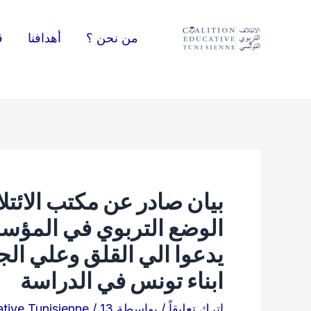
خطي
لى
من نحن ؟
أهدافنا
ق
لمحتوى
بيان صادر عن مكتب الائت
الوضع التربوي في المؤسس
يدعوا الي القلق وعلي ال
ابناء تونس في الدراسة
اترك تعليقاً
/ بواسطة
13 أكتوبر 2022
/
ative Tunisienne